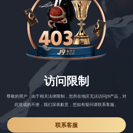
访问限制
尊敬的用户，由于相关法律限制，您所在地区无法访问J9产品，对
此造成的不便，我们深表歉意，您如有疑问请联系客服。
联系客服