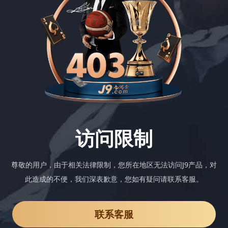
访问限制
尊敬的用户，由于相关法律限制，您所在地区无法访问J9产品，对
此造成的不便，我们深表歉意，您如有疑问请联系客服。
联系客服