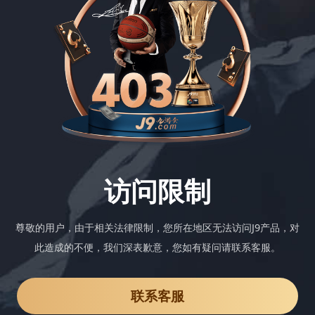
访问限制
尊敬的用户，由于相关法律限制，您所在地区无法访问J9产品，对
此造成的不便，我们深表歉意，您如有疑问请联系客服。
联系客服