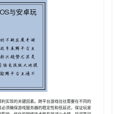
顺利实现的关键因素。跨平台游戏往往需要在不同的
者必须确保游戏服务器的稳定性和低延迟，保证玩家