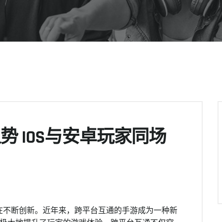
 IOS与安卓玩家同场
在不断创新。近年来，跨平台互通的手游成为一种新