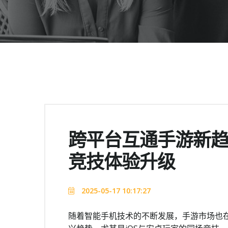
跨平台互通手游新趋势
竞技体验升级
2025-05-17 10:17:27
随着智能手机技术的不断发展，手游市场也