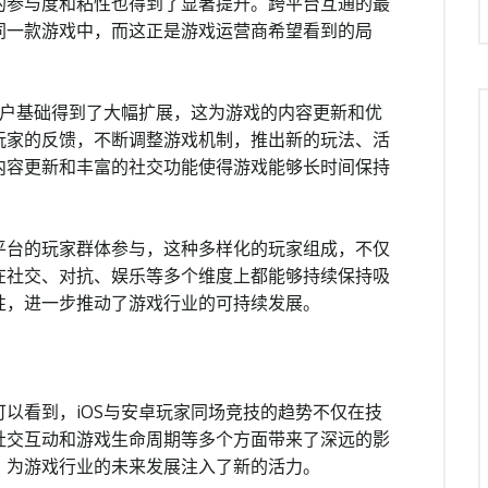
的参与度和粘性也得到了显著提升。跨平台互通的最
同一款游戏中，而这正是游戏运营商希望看到的局
用户基础得到了大幅扩展，这为游戏的内容更新和优
玩家的反馈，不断调整游戏机制，推出新的玩法、活
内容更新和丰富的社交功能使得游戏能够长时间保持
平台的玩家群体参与，这种多样化的玩家组成，不仅
在社交、对抗、娱乐等多个维度上都能够持续保持吸
性，进一步推动了游戏行业的可持续发展。
以看到，iOS与安卓玩家同场竞技的趋势不仅在技
社交互动和游戏生命周期等多个方面带来了深远的影
，为游戏行业的未来发展注入了新的活力。