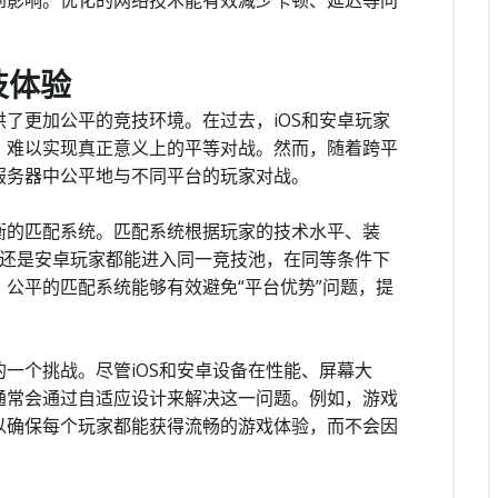
到影响。优化的网络技术能有效减少卡顿、延迟等问
技体验
了更加公平的竞技环境。在过去，iOS和安卓玩家
，难以实现真正意义上的平等对战。然而，随着跨平
服务器中公平地与不同平台的玩家对战。
衡的匹配系统。匹配系统根据玩家的技术水平、装
S还是安卓玩家都能进入同一竞技池，在同等条件下
公平的匹配系统能够有效避免“平台优势”问题，提
一个挑战。尽管iOS和安卓设备在性能、屏幕大
通常会通过自适应设计来解决这一问题。例如，游戏
以确保每个玩家都能获得流畅的游戏体验，而不会因