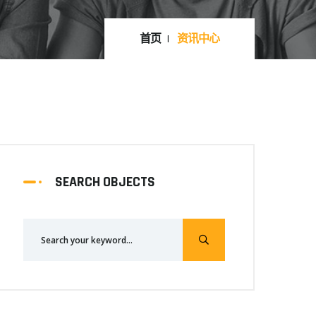
首页
资讯中心
SEARCH OBJECTS